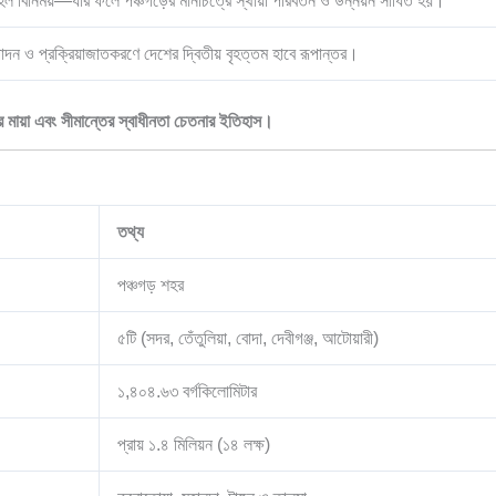
ল বিনিময়—যার ফলে পঞ্চগড়ের মানচিত্রে স্থায়ী পরিবর্তন ও উন্নয়ন সাধিত হয়।
দন ও প্রক্রিয়াজাতকরণে দেশের দ্বিতীয় বৃহত্তম হাবে রূপান্তর।
ের মায়া এবং সীমান্তের স্বাধীনতা চেতনার ইতিহাস।
তথ্য
পঞ্চগড় শহর
৫টি (সদর, তেঁতুলিয়া, বোদা, দেবীগঞ্জ, আটোয়ারী)
১,৪০৪.৬৩ বর্গকিলোমিটার
প্রায় ১.৪ মিলিয়ন (১৪ লক্ষ)