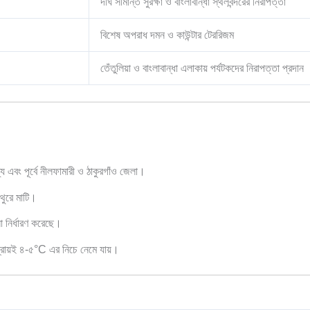
দীর্ঘ সীমান্ত সুরক্ষা ও বাংলাবান্ধা স্থলবন্দরের নিরাপত্তা
বিশেষ অপরাধ দমন ও কাউন্টার টেররিজম
তেঁতুলিয়া ও বাংলাবান্ধা এলাকায় পর্যটকদের নিরাপত্তা প্রদান
্য এবং পূর্বে নীলফামারী ও ঠাকুরগাঁও জেলা।
থুরে মাটি।
া নির্ধারণ করেছে।
্রায়ই ৪-৫°C এর নিচে নেমে যায়।