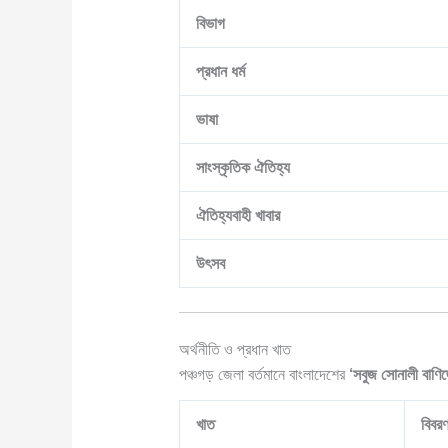
বিভাগ
প্রধান ধর্ম
ভাষা
সাংস্কৃতিক ঐতিহ্য
ঐতিহ্যবাহী খাবার
উৎসব
অর্থনীতি ও প্রধান খাত
পঞ্চগড় জেলা বর্তমানে বাংলাদেশের
‘সবুজ সোনালী বাণিজ্
খাত
বিবর