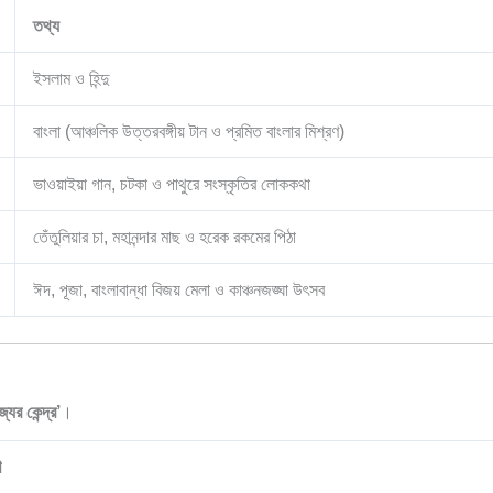
তথ্য
ইসলাম ও হিন্দু
বাংলা (আঞ্চলিক উত্তরবঙ্গীয় টান ও প্রমিত বাংলার মিশ্রণ)
ভাওয়াইয়া গান, চটকা ও পাথুরে সংস্কৃতির লোককথা
তেঁতুলিয়ার চা, মহানন্দার মাছ ও হরেক রকমের পিঠা
ঈদ, পূজা, বাংলাবান্ধা বিজয় মেলা ও কাঞ্চনজঙ্ঘা উৎসব
যের কেন্দ্র’
।
ণ