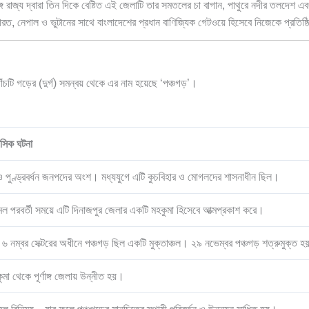
্গ রাজ্য দ্বারা তিন দিকে বেষ্টিত এই জেলাটি তার সমতলের চা বাগান, পাথুরে নদীর তলদেশ এবং
ত, নেপাল ও ভুটানের সাথে বাংলাদেশের প্রধান বাণিজ্যিক গেটওয়ে হিসেবে নিজেকে প্রতিষ
পাঁচটি গড়ের (দুর্গ) সমন্বয় থেকে এর নাম হয়েছে ‘পঞ্চগড়’।
হাসিক ঘটনা
 ও পুণ্ড্রবর্ধন জনপদের অংশ। মধ্যযুগে এটি কুচবিহার ও মোগলদের শাসনাধীন ছিল।
মল পরবর্তী সময়ে এটি দিনাজপুর জেলার একটি মহকুমা হিসেবে আত্মপ্রকাশ করে।
ধে ৬ নম্বর সেক্টরের অধীনে পঞ্চগড় ছিল একটি মুক্তাঞ্চল। ২৯ নভেম্বর পঞ্চগড় শত্রুমুক্ত 
ুমা থেকে পূর্ণাঙ্গ জেলায় উন্নীত হয়।