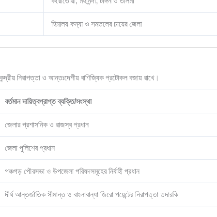
করোতোয়া, মহানন্দা, টাঙ্গন ও তালমা
হিমালয় কন্যা ও সমতলের চায়ের জেলা
েন্দ্রীয় নিরাপত্তা ও আন্তঃদেশীয় বাণিজ্যিক প্রটোকল বজায় রাখে।
বর্তমান দায়িত্বপ্রাপ্ত ব্যক্তি/সংস্থা
জেলার প্রশাসনিক ও রাজস্ব প্রধান
জেলা পুলিশের প্রধান
পঞ্চগড় পৌরসভা ও উপজেলা পরিষদসমূহের নির্বাহী প্রধান
দীর্ঘ আন্তর্জাতিক সীমান্ত ও বাংলাবান্ধা জিরো পয়েন্টের নিরাপত্তা তদারকি