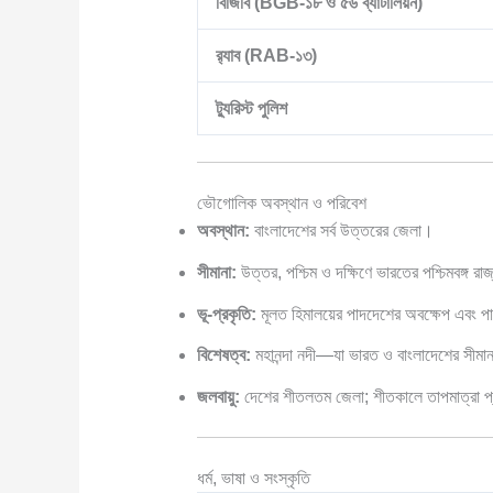
বিজিবি (BGB-১৮ ও ৫৬ ব্যাটালিয়ন)
র‍্যাব (RAB-১৩)
ট্যুরিস্ট পুলিশ
ভৌগোলিক অবস্থান ও পরিবেশ
অবস্থান:
বাংলাদেশের সর্ব উত্তরের জেলা।
সীমানা:
উত্তর, পশ্চিম ও দক্ষিণে ভারতের পশ্চিমবঙ্গ রাজ
ভূ-প্রকৃতি:
মূলত হিমালয়ের পাদদেশের অবক্ষেপ এবং পা
বিশেষত্ব:
মহানন্দা নদী—যা ভারত ও বাংলাদেশের সীমান
জলবায়ু:
দেশের শীতলতম জেলা; শীতকালে তাপমাত্রা প
ধর্ম, ভাষা ও সংস্কৃতি