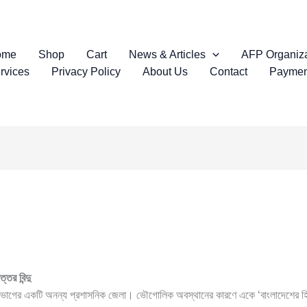
ome
Shop
Cart
News & Articles
AFP Organiza
rvices
Privacy Policy
About Us
Contact
Paymen
তর বিন্দু
র বিভাগের একটি অনন্য প্রশাসনিক জেলা। ভৌগোলিক অবস্থানের কারণে একে ‘বাংলাদেশের হিমা