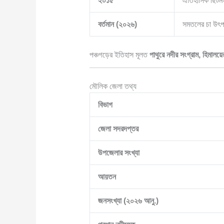
২০১৫
ঐতিহাসিক ছিটমহ
বর্তমান (২০২৬)
সমতলের চা উৎপা
পঞ্চগড়ের ইতিহাস মূলত
পাথুরে নদীর সংগ্রাম, হিমালয়
মৌলিক জেলা তথ্য
বিভাগ
জেলা সদরদপ্তর
উপজেলার সংখ্যা
আয়তন
জনসংখ্যা (২০২৬ আনু.)