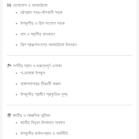
🚧 যোগাযোগ ও অবকাঠামো
চট্টগ্রাম শহর–বাঁশখালী সড়ক
উপকূলীয় ও শিল্প সংযোগ সড়ক
বাস ও স্থানীয় যানবাহন
শিল্প প্রকল্পসংলগ্ন অবকাঠামো উন্নয়ন
🏞️ দর্শনীয় স্থান ও গুরুত্বপূর্ণ এলাকা
গণ্ডামারা উপকূল
বঙ্গোপসাগরের তীরবর্তী অঞ্চল
উপকূলীয় গ্রামীণ প্রাকৃতিক দৃশ্য
🌍 জাতীয় ও আঞ্চলিক ভূমিকা
জাতীয় বিদ্যুৎ উৎপাদনে অবদান
উপকূলীয় কর্মসংস্থান ও অর্থনীতি