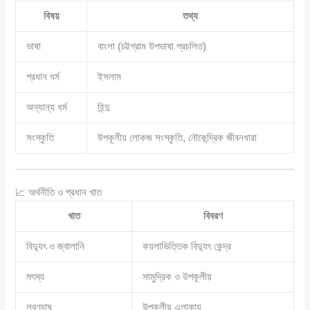
বিষয়
তথ্য
ভাষা
বাংলা (চট্টগ্রাম উপভাষা প্রচলিত)
প্রধান ধর্ম
ইসলাম
অন্যান্য ধর্ম
হিন্দু
সংস্কৃতি
উপকূলীয় লোকজ সংস্কৃতি, নৌকেন্দ্রিক জীবনধারা
📈 অর্থনীতি ও প্রধান খাত
খাত
বিবরণ
বিদ্যুৎ ও জ্বালানি
কয়লাভিত্তিক বিদ্যুৎ কেন্দ্র
মৎস্য
সামুদ্রিক ও উপকূলীয়
লবণচাষ
উপকূলীয় এলাকায়