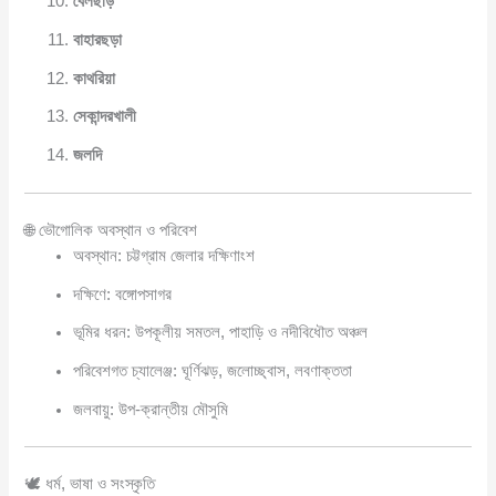
বৈলছড়ি
বাহারছড়া
কাথরিয়া
সেকান্দরখালী
জলদি
🌐 ভৌগোলিক অবস্থান ও পরিবেশ
অবস্থান: চট্টগ্রাম জেলার দক্ষিণাংশ
দক্ষিণে: বঙ্গোপসাগর
ভূমির ধরন: উপকূলীয় সমতল, পাহাড়ি ও নদীবিধৌত অঞ্চল
পরিবেশগত চ্যালেঞ্জ: ঘূর্ণিঝড়, জলোচ্ছ্বাস, লবণাক্ততা
জলবায়ু: উপ-ক্রান্তীয় মৌসুমি
🕊️ ধর্ম, ভাষা ও সংস্কৃতি