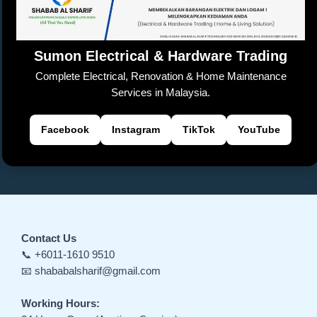
k
n
sl
Sumon Electrical & Hardware Trading
at
Complete Electrical, Renovation & Home Maintenance
e
Services in Malaysia.
Facebook
Instagram
TikTok
YouTube
Contact Us
📞 +6011-1610 9510
📧 shababalsharif@gmail.com
Working Hours: