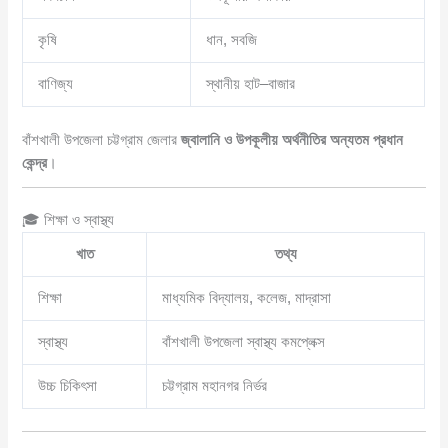
কৃষি
ধান, সবজি
বাণিজ্য
স্থানীয় হাট–বাজার
বাঁশখালী উপজেলা চট্টগ্রাম জেলার
জ্বালানি ও উপকূলীয় অর্থনীতির অন্যতম প্রধান
কেন্দ্র
।
🎓 শিক্ষা ও স্বাস্থ্য
খাত
তথ্য
শিক্ষা
মাধ্যমিক বিদ্যালয়, কলেজ, মাদ্রাসা
স্বাস্থ্য
বাঁশখালী উপজেলা স্বাস্থ্য কমপ্লেক্স
উচ্চ চিকিৎসা
চট্টগ্রাম মহানগর নির্ভর