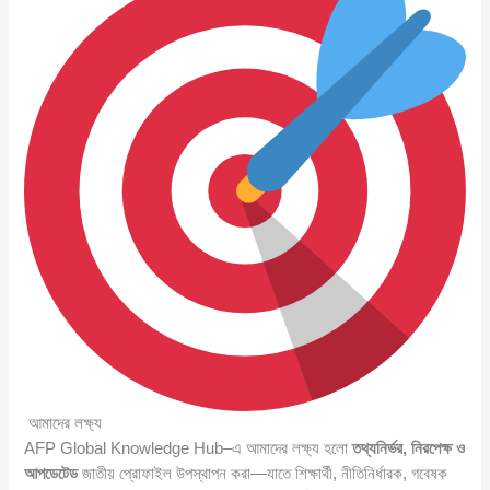
আমাদের লক্ষ্য
AFP Global Knowledge Hub–এ আমাদের লক্ষ্য হলো
তথ্যনির্ভর, নিরপেক্ষ ও
আপডেটেড
জাতীয় প্রোফাইল উপস্থাপন করা—যাতে শিক্ষার্থী, নীতিনির্ধারক, গবেষক