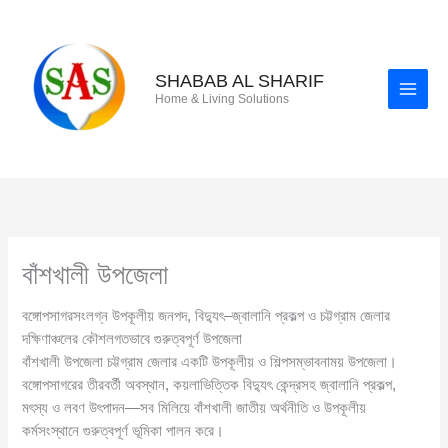
Skip
to
content
SHABAB AL SHARIF
Home & Living Solutions
বাঁশখালী উপজেলা
বঙ্গোপসাগরসংলগ্ন উপকূলীয় জনপদ, বিদ্যুৎ–জ্বালানি প্রকল্প ও চট্টগ্রাম জেলার
দক্ষিণাঞ্চলের কৌশলগতভাবে গুরুত্বপূর্ণ উপজেলা
বাঁশখালী উপজেলা চট্টগ্রাম জেলার একটি উপকূলীয় ও শিল্পসম্ভাবনাময় উপজেলা।
বঙ্গোপসাগরের তীরবর্তী অবস্থান, কয়লাভিত্তিক বিদ্যুৎ কেন্দ্রসহ জ্বালানি প্রকল্প,
মৎস্য ও লবণ উৎপাদন—সব মিলিয়ে বাঁশখালী জাতীয় অর্থনীতি ও উপকূলীয়
কর্মসংস্থানে গুরুত্বপূর্ণ ভূমিকা পালন করে।