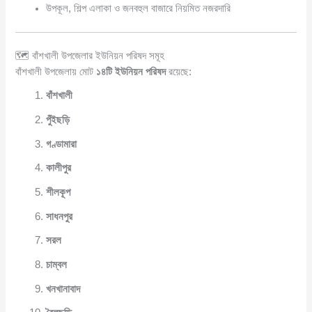
উপকূল, শিল্প এলাকা ও জনবহুল বাজারে নিয়মিত নজরদারি
🗺️ বাঁশখালী উপজেলার ইউনিয়ন পরিষদ সমূহ
বাঁশখালী উপজেলায় মোট
১৪টি ইউনিয়ন পরিষদ
রয়েছে:
বাঁশখালী
পুঁইছড়ি
গণ্ডামারা
কালীপুর
শীলকূপ
সাধনপুর
সরল
চাম্বল
খনখানাবাদ