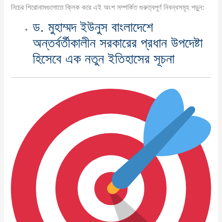
নিচের শিরোনামগুলোতে ক্লিক করে এই অংশ সম্পর্কিত গুরুত্বপূর্ণ নিবন্ধসমূহ পড়ুন:
ড. মুহাম্মদ ইউনুস বাংলাদেশে
অন্তর্বর্তীকালীন সরকারের প্রধান উপদেষ্টা
হিসেবে এক নতুন ইতিহাসের সূচনা