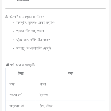
🌐 ভৌগোলিক অবস্থান ও পরিবেশ
অবস্থান: মুন্সিগঞ্জ জেলার মধ্যাংশ
প্রধান নদী: পদ্মা, মেঘনা
ভূমির ধরন: নদীবিধৌত সমতল
জলবায়ু: উপ-ক্রান্তীয় মৌসুমি
🕊️ ধর্ম, ভাষা ও সংস্কৃতি
বিষয়
তথ্য
ভাষা
বাংলা
প্রধান ধর্ম
ইসলাম
অন্যান্য ধর্ম
হিন্দু, বৌদ্ধ