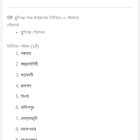
🗺️ মুন্সিগঞ্জ সদর উপজেলার ইউনিয়ন ও পৌরসভা
পৌরসভা
মুন্সিগঞ্জ পৌরসভা
ইউনিয়ন পরিষদ (৯টি)
পঞ্চসার
বজ্রযোগিনী
মহাকালী
রামপাল
শিলই
খালিশপুর
মোল্লাকান্দি
চরকেওয়ার
বাংলাবাজার