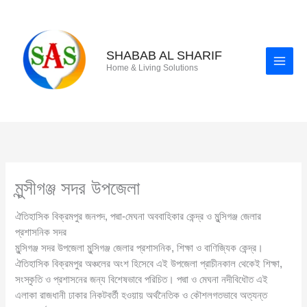
Skip
to
content
SHABAB AL SHARIF
Home & Living Solutions
মুন্সীগঞ্জ সদর উপজেলা
ঐতিহাসিক বিক্রমপুর জনপদ, পদ্মা-মেঘনা অববাহিকার কেন্দ্র ও মুন্সিগঞ্জ জেলার
প্রশাসনিক সদর
মুন্সিগঞ্জ সদর উপজেলা মুন্সিগঞ্জ জেলার প্রশাসনিক, শিক্ষা ও বাণিজ্যিক কেন্দ্র।
ঐতিহাসিক বিক্রমপুর অঞ্চলের অংশ হিসেবে এই উপজেলা প্রাচীনকাল থেকেই শিক্ষা,
সংস্কৃতি ও প্রশাসনের জন্য বিশেষভাবে পরিচিত। পদ্মা ও মেঘনা নদীবিধৌত এই
এলাকা রাজধানী ঢাকার নিকটবর্তী হওয়ায় অর্থনৈতিক ও কৌশলগতভাবে অত্যন্ত