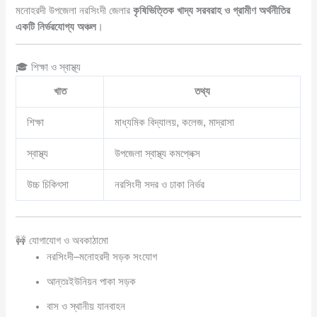
মনোহরদী উপজেলা নরসিংদী জেলার
কৃষিভিত্তিক খাদ্য সরবরাহ ও গ্রামীণ অর্থনীতির
একটি নির্ভরযোগ্য অঞ্চল
।
🎓 শিক্ষা ও স্বাস্থ্য
খাত
তথ্য
শিক্ষা
মাধ্যমিক বিদ্যালয়, কলেজ, মাদ্রাসা
স্বাস্থ্য
উপজেলা স্বাস্থ্য কমপ্লেক্স
উচ্চ চিকিৎসা
নরসিংদী সদর ও ঢাকা নির্ভর
🚧 যোগাযোগ ও অবকাঠামো
নরসিংদী–মনোহরদী সড়ক সংযোগ
আন্তঃইউনিয়ন পাকা সড়ক
বাস ও স্থানীয় যানবাহন