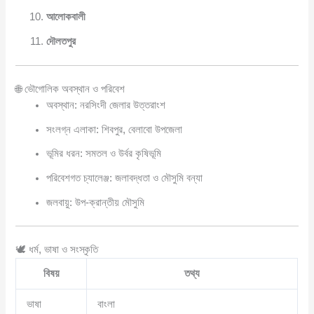
আলোকবালী
দৌলতপুর
🌐 ভৌগোলিক অবস্থান ও পরিবেশ
অবস্থান: নরসিংদী জেলার উত্তরাংশ
সংলগ্ন এলাকা: শিবপুর, বেলাবো উপজেলা
ভূমির ধরন: সমতল ও উর্বর কৃষিভূমি
পরিবেশগত চ্যালেঞ্জ: জলাবদ্ধতা ও মৌসুমি বন্যা
জলবায়ু: উপ-ক্রান্তীয় মৌসুমি
🕊️ ধর্ম, ভাষা ও সংস্কৃতি
বিষয়
তথ্য
ভাষা
বাংলা