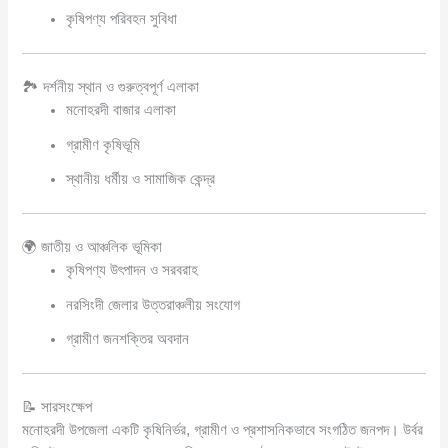
কৃষিপণ্য পরিবহন সুবিধা
🏞️ দর্শনীয় স্থান ও গুরুত্বপূর্ণ এলাকা
মনোহরদী বাজার এলাকা
গ্রামীণ কৃষিভূমি
স্থানীয় ধর্মীয় ও সামাজিক কেন্দ্র
🌍 জাতীয় ও আঞ্চলিক ভূমিকা
কৃষিপণ্য উৎপাদন ও সরবরাহ
নরসিংদী জেলার উত্তরাঞ্চলীয় সংযোগ
গ্রামীণ জনশক্তির অবদান
📝 সারসংক্ষেপ
মনোহরদী উপজেলা একটি কৃষিনির্ভর, গ্রামীণ ও প্রশাসনিকভাবে সংগঠিত জনপদ। উর্বর