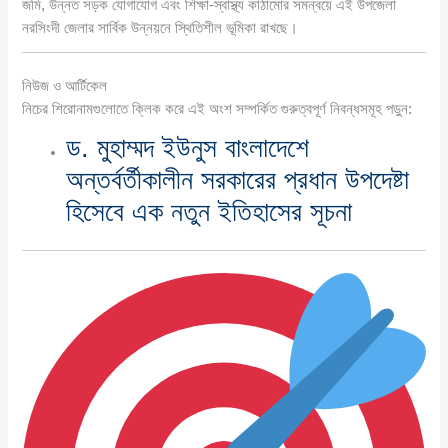
জমি, উন্নত সড়ক যোগাযোগ এবং শিক্ষা-স্বাস্থ্য কাঠামোর সমন্বয়ে এই উপজেলা
নরসিংদী জেলার সার্বিক উন্নয়নে স্থিতিশীল ভূমিকা রাখছে।
নিউজ ও আর্টিকেল
নিচের শিরোনামগুলোতে ক্লিক করে এই অংশ সম্পর্কিত গুরুত্বপূর্ণ নিবন্ধসমূহ পড়ুন:
ড. মুহাম্মদ ইউনুস বাংলাদেশে
অন্তর্বর্তীকালীন সরকারের প্রধান উপদেষ্টা
হিসেবে এক নতুন ইতিহাসের সূচনা