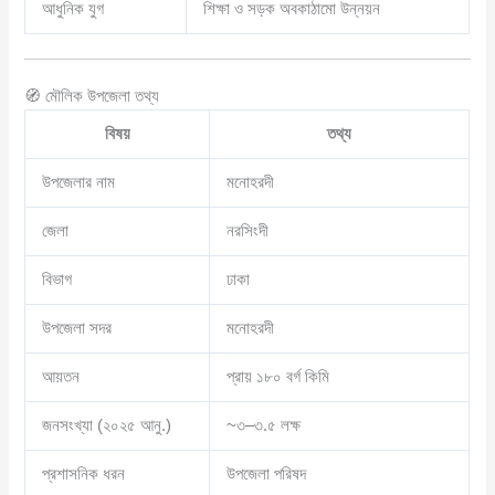
আধুনিক যুগ
শিক্ষা ও সড়ক অবকাঠামো উন্নয়ন
🧭 মৌলিক উপজেলা তথ্য
বিষয়
তথ্য
উপজেলার নাম
মনোহরদী
জেলা
নরসিংদী
বিভাগ
ঢাকা
উপজেলা সদর
মনোহরদী
আয়তন
প্রায় ১৮০ বর্গ কিমি
জনসংখ্যা (২০২৫ আনু.)
~৩–৩.৫ লক্ষ
প্রশাসনিক ধরন
উপজেলা পরিষদ