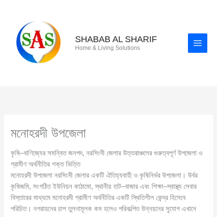
Skip
to
content
SHABAB AL SHARIF
Home & Living Solutions
মনোহরদী উপজেলা
কৃষি–বাণিজ্যের সমন্বিত জনপদ, নরসিংদী জেলার উত্তরাঞ্চলের গুরুত্বপূর্ণ উপজেলা ও
গ্রামীণ অর্থনীতির শক্ত ভিত্তি
মনোহরদী উপজেলা নরসিংদী জেলার একটি ঐতিহ্যবাহী ও কৃষিনির্ভর উপজেলা। উর্বর
কৃষিজমি, সংগঠিত ইউনিয়ন কাঠামো, স্থানীয় হাট–বাজার এবং শিক্ষা–স্বাস্থ্য সেবার
বিস্তারের মাধ্যমে মনোহরদী গ্রামীণ অর্থনীতির একটি স্থিতিশীল কেন্দ্র হিসেবে
পরিচিত। নগরায়নের চাপ তুলনামূলক কম হলেও পরিকল্পিত উন্নয়নের সুযোগ এখানে