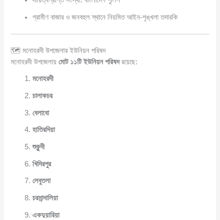
দায়িত্বপ্রাপ্ত সংস্থা: বাংলাদেশ পুলিশ
গ্রামীণ বাজার ও জনবহুল স্থানে নিয়মিত আইন-শৃঙ্খলা তদারকি
🗺️ মনোহরদী উপজেলার ইউনিয়ন পরিষদ
মনোহরদী উপজেলায়
মোট ১১টি ইউনিয়ন পরিষদ
রয়েছে:
মনোহরদী
চালাকচর
বেলাবো
হাতিরদিয়া
শুকুন্দী
খিদিরপুর
লেবুতলা
চরমান্দালিয়া
একদুয়ারিয়া