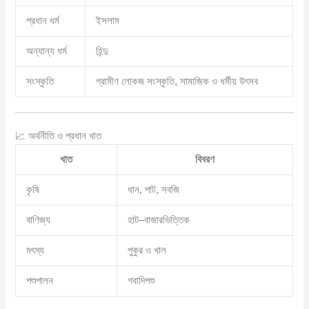
প্রধান ধর্ম
ইসলাম
অন্যান্য ধর্ম
হিন্দু
সংস্কৃতি
গ্রামীণ লোকজ সংস্কৃতি, সামাজিক ও ধর্মীয় উৎসব
📈 অর্থনীতি ও প্রধান খাত
খাত
বিবরণ
কৃষি
ধান, পাট, সবজি
বাণিজ্য
হাট–বাজারভিত্তিক
মৎস্য
পুকুর ও খাল
পশুপালন
গবাদিপশু