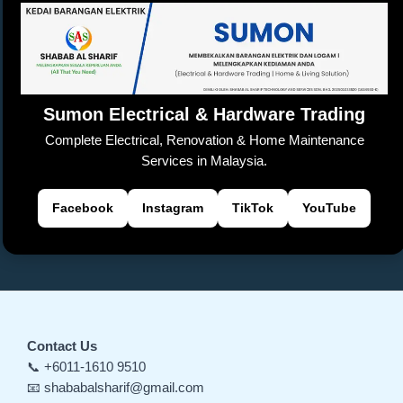
k
n
sl
at
e
Sumon Electrical & Hardware Trading
Complete Electrical, Renovation & Home Maintenance
Services in Malaysia.
Facebook
Instagram
TikTok
YouTube
Contact Us
📞 +6011-1610 9510
📧 shababalsharif@gmail.com