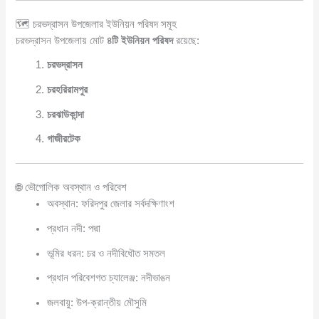
🗺️ চরভদ্রাসন উপজেলার ইউনিয়ন পরিষদ সমূহ
চরভদ্রাসন উপজেলায় মোট
৪টি ইউনিয়ন পরিষদ
রয়েছে:
চরভদ্রাসন
চরহরিরামপুর
চরঝাউকান্দা
গাজীরটেক
🌐 ভৌগোলিক অবস্থান ও পরিবেশ
অবস্থান: ফরিদপুর জেলার সর্বদক্ষিণাংশ
প্রধান নদী: পদ্মা
ভূমির ধরন: চর ও নদীবিধৌত সমতল
প্রধান পরিবেশগত চ্যালেঞ্জ: নদীভাঙন
জলবায়ু: উপ-ক্রান্তীয় মৌসুমি