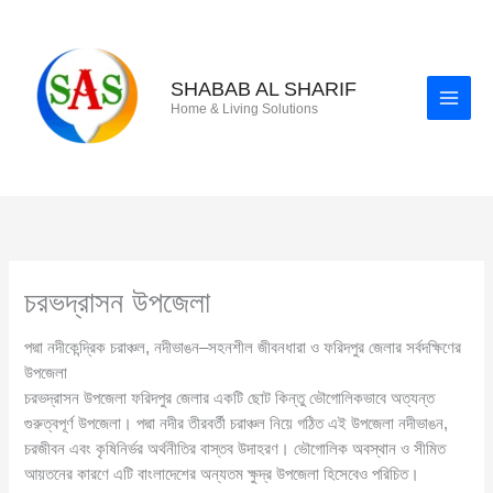
Skip
to
content
SHABAB AL SHARIF
Home & Living Solutions
চরভদ্রাসন উপজেলা
পদ্মা নদীকেন্দ্রিক চরাঞ্চল, নদীভাঙন–সহনশীল জীবনধারা ও ফরিদপুর জেলার সর্বদক্ষিণের
উপজেলা
চরভদ্রাসন উপজেলা ফরিদপুর জেলার একটি ছোট কিন্তু ভৌগোলিকভাবে অত্যন্ত
গুরুত্বপূর্ণ উপজেলা। পদ্মা নদীর তীরবর্তী চরাঞ্চল নিয়ে গঠিত এই উপজেলা নদীভাঙন,
চরজীবন এবং কৃষিনির্ভর অর্থনীতির বাস্তব উদাহরণ। ভৌগোলিক অবস্থান ও সীমিত
আয়তনের কারণে এটি বাংলাদেশের অন্যতম ক্ষুদ্র উপজেলা হিসেবেও পরিচিত।