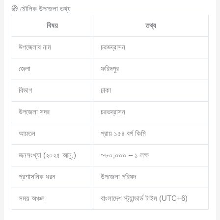
🧭 মৌলিক উপজেলা তথ্য
বিষয়
তথ্য
উপজেলার নাম
চরভদ্রাসন
জেলা
ফরিদপুর
বিভাগ
ঢাকা
উপজেলা সদর
চরভদ্রাসন
আয়তন
প্রায় ১৫৪ বর্গ কিমি
জনসংখ্যা (২০২৫ আনু.)
~৮০,০০০ – ১ লক্ষ
প্রশাসনিক ধরন
উপজেলা পরিষদ
সময় অঞ্চল
বাংলাদেশ স্ট্যান্ডার্ড টাইম (UTC+6)