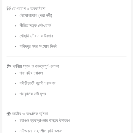
🚧 যোগাযোগ ও অবকাঠামো
নৌযোগাযোগ (পদ্মা নদী)
সীমিত সড়ক নেটওয়ার্ক
মৌসুমি নৌযান ও ট্রলার
ফরিদপুর সদর সংযোগ নির্ভর
🏞️ দর্শনীয় স্থান ও গুরুত্বপূর্ণ এলাকা
পদ্মা নদীর চরাঞ্চল
নদীতীরবর্তী গ্রামীণ জনপদ
প্রাকৃতিক নদী দৃশ্য
🌍 জাতীয় ও আঞ্চলিক ভূমিকা
চরাঞ্চল ব্যবস্থাপনার বাস্তব উদাহরণ
নদীভাঙন–সহনশীল কৃষি অঞ্চল