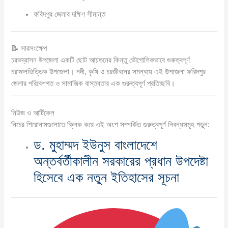
ফরিদপুর জেলার দক্ষিণ সীমান্ত
📝 সারসংক্ষেপ
চরভদ্রাসন উপজেলা একটি ছোট আয়তনের কিন্তু ভৌগোলিকভাবে গুরুত্বপূর্ণ
চরাঞ্চলভিত্তিক উপজেলা। নদী, কৃষি ও চরজীবনের সমন্বয়ে এই উপজেলা ফরিদপুর
জেলার পরিবেশগত ও সামাজিক বাস্তবতার এক গুরুত্বপূর্ণ প্রতিচ্ছবি।
নিউজ ও আর্টিকেল
নিচের শিরোনামগুলোতে ক্লিক করে এই অংশ সম্পর্কিত গুরুত্বপূর্ণ নিবন্ধসমূহ পড়ুন:
ড. মুহাম্মদ ইউনুস বাংলাদেশে
অন্তর্বর্তীকালীন সরকারের প্রধান উপদেষ্টা
হিসেবে এক নতুন ইতিহাসের সূচনা